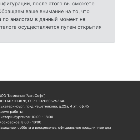
нфигурации, после этого вы сможете
 Обращаем ваше внимание на то, что
 по аналогам в данный момент не
аталога осуществляется путем открытия
ООО "Компания "АвтоСофт",
ИНН 6671113878, ОГРН 1026605253740
г.Екатеринбург, пр-д Решетникова, д.22а, 4 эт., оф.45
Время работы:
Екатеринбургское: 10:00 - 18:00
Московское: 8:00 - 16:00
Выходные: суббота и воскресенье, официальные праздничные дни