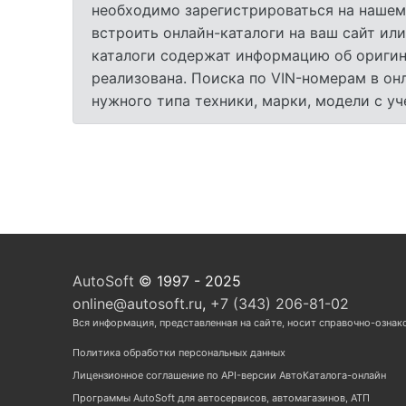
необходимо зарегистрироваться на нашем
встроить онлайн-каталоги на ваш сайт или
каталоги содержат информацию об оригина
реализована. Поиска по VIN-номерам в он
нужного типа техники, марки, модели с у
AutoSoft
© 1997 - 2025
online@autosoft.ru
,
+7 (343) 206-81-02
Вся информация, представленная на сайте, носит справочно-ознак
Политика обработки персональных данных
Лицензионное соглашение по API-версии АвтоКаталога-онлайн
Программы AutoSoft для автосервисов, автомагазинов, АТП