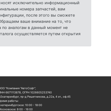
а носят исключительно информационный
гинальные номера запчастей, вам
нфигурации, после этого вы сможете
 Обращаем ваше внимание на то, что
 по аналогам в данный момент не
аталога осуществляется путем открытия
ООО "Компания "АвтоСофт",
ИНН 6671113878, ОГРН 1026605253740
г.Екатеринбург, пр-д Решетникова, д.22а, 4 эт., оф.45
Время работы:
Екатеринбургское: 10:00 - 18:00
Московское: 8:00 - 16:00