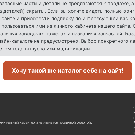
запасные части и детали не предлагаются к продаже, 
а деталей) скрыты. Если вы хотите видеть полные ори
 сайте и приобрести подписку по интересующей вас ко
 пользоваться ими из личного кабинета нашего сайта.
льных заводских номерах и названиях запчастей. База
лайн-каталоге не предусмотрено. Выбор конкретного к
четом года выпуска или модификации.
Хочу такой же каталог себе на сайт!
омительный характер и не является публичной офертой.