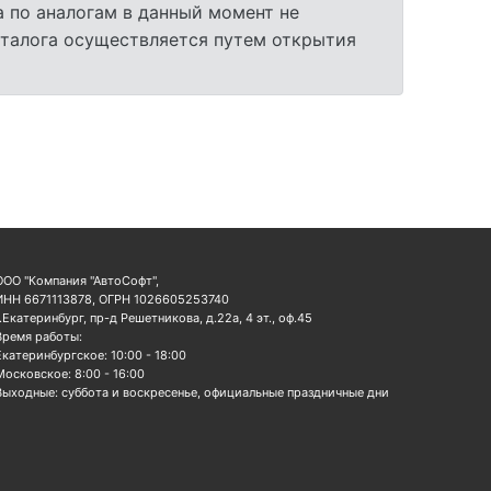
 по аналогам в данный момент не
аталога осуществляется путем открытия
ООО "Компания "АвтоСофт",
ИНН 6671113878, ОГРН 1026605253740
г.Екатеринбург, пр-д Решетникова, д.22а, 4 эт., оф.45
Время работы:
Екатеринбургское: 10:00 - 18:00
Московское: 8:00 - 16:00
Выходные: суббота и воскресенье, официальные праздничные дни