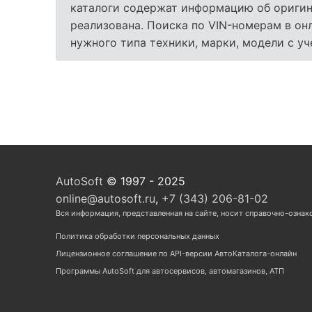
каталоги содержат информацию об оригина
реализована. Поиска по VIN-номерам в он
нужного типа техники, марки, модели с у
AutoSoft
© 1997 - 2025
online@autosoft.ru
,
+7 (343) 206-81-02
Вся информация, представленная на сайте, носит справочно-ознак
Политика обработки персональных данных
Лицензионное соглашение по API-версии АвтоКаталога-онлайн
Программы AutoSoft для автосервисов, автомагазинов, АТП