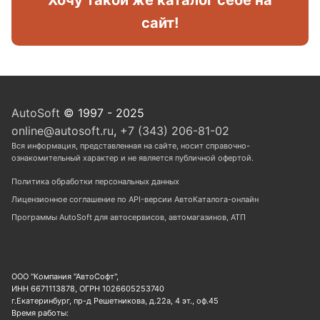
Хочу такой же каталог себе на
сайт!
AutoSoft
© 1997 - 2025
online@autosoft.ru
,
+7 (343) 206-81-02
Вся информация, представленная на сайте, носит справочно-
ознакомительный характер и не является публичной офертой.
Политика обработки персональных данных
Лицензионное соглашение по API-версии АвтоКаталога-онлайн
Программы AutoSoft для автосервисов, автомагазинов, АТП
ООО "Компания "АвтоСофт",
ИНН 6671113878, ОГРН 1026605253740
г.Екатеринбург, пр-д Решетникова, д.22а, 4 эт., оф.45
Время работы: