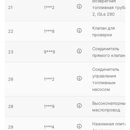
Возвратная
21
1***2
топливная труба
2, ISLe 290
Клапан для
22
1***8
проверки
Соединитель
23
9***9
прямого клапана
Соединитель
управления
26
1***2
топливным
насосом
Высоконапорный
28
1***9
маслопровод
Нажимная плита
29
1***4