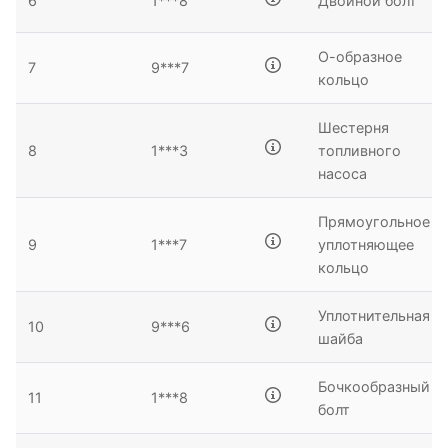
6
1***8
Двойной болт
О-образное
7
9***7
кольцо
Шестерня
8
1***3
топливного
насоса
Прямоугольное
9
1***7
уплотняющее
кольцо
Уплотнительная
10
9***6
шайба
Бочкообразный
11
1***8
болт