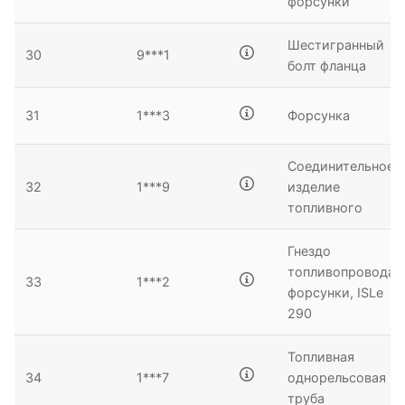
форсунки
Шестигранный
30
9***1
болт фланца
31
1***3
Форсунка
Соединительное
32
1***9
изделие
топливного
Гнездо
топливопровода
33
1***2
форсунки, ISLe
290
Топливная
34
1***7
однорельсовая
труба