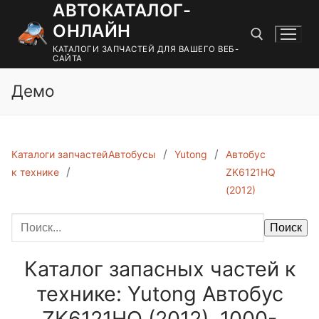
АВТОКАТАЛОГ-
Перейти
к
ОНЛАЙН
содержимому
КАТАЛОГИ ЗАПЧАСТЕЙ ДЛЯ ВАШЕГО ВЕБ-
САЙТА
Демо
Найти:
Каталоги запчастей
Автобусы
Yutong
Автобус
к технике
ZK6121HQ
(2012)
Поиск
Каталог запасных частей к
технике: Yutong Автобус
ZK6121HQ (2012). 1000-