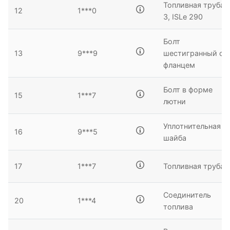
Топливная труба
12
1***0
3, ISLe 290
Болт
13
9***9
шестигранный с
фланцем
Болт в форме
15
1***7
лютни
Уплотнительная
16
9***5
шайба
17
1***7
Топливная труба
Соединитель
20
1***4
топлива