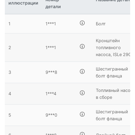
11
13
иллюстрации
12
детали
10
10
1
1***1
Болт
Кронштейн
7
8
2
1***1
топливного
9
насоса, ISLe 290
Шестигранный
3
9***8
болт фланца
Топливный насос
4
1***4
в сборе
Шестигранный
5
9***0
болт фланца