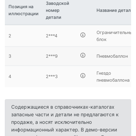
Заводской
Позиция на
номер
Название детали
3
иллюстрации
детали
Ограничительный
2
2***4
блок
3
2***9
Пневмобаллон
Гнездо
4
2***3
пневмобаллона
4
Содержащиеся в справочниках-каталогах
запасные части и детали не предлагаются к
продаже, а носят исключительно
информационный характер. В демо-версии