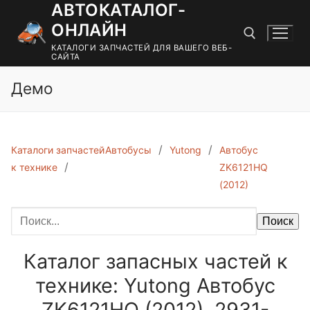
АВТОКАТАЛОГ-
Перейти
к
ОНЛАЙН
содержимому
КАТАЛОГИ ЗАПЧАСТЕЙ ДЛЯ ВАШЕГО ВЕБ-
САЙТА
Демо
Найти:
Каталоги запчастей
Автобусы
Yutong
Автобус
к технике
ZK6121HQ
(2012)
Поиск
Каталог запасных частей к
технике: Yutong Автобус
ZK6121HQ (2012). 2931-