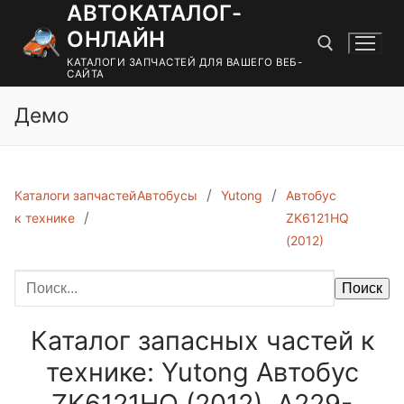
АВТОКАТАЛОГ-
Перейти
к
ОНЛАЙН
содержимому
КАТАЛОГИ ЗАПЧАСТЕЙ ДЛЯ ВАШЕГО ВЕБ-
САЙТА
Демо
Найти:
Каталоги запчастей
Автобусы
Yutong
Автобус
к технике
ZK6121HQ
(2012)
Поиск
Каталог запасных частей к
технике: Yutong Автобус
ZK6121HQ (2012). A229-