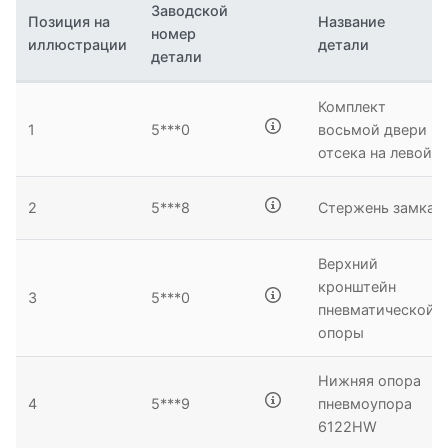
Заводской
Позиция на
Название
номер
иллюстрации
детали
детали
Комплект
1
5***0
восьмой двери
отсека на левой
2
5***8
Стержень замка
Верхний
кронштейн
3
5***0
пневматической
опоры
Нижняя опора
4
5***9
пневмоупора
6122HW