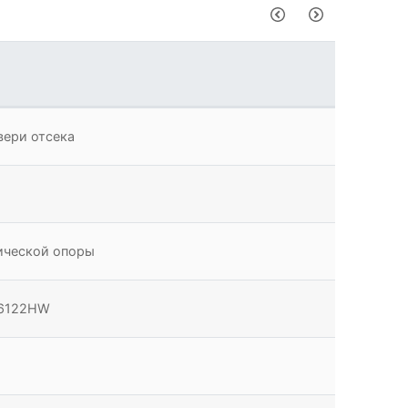
7
вери отсека
2
ической опоры
 6122HW