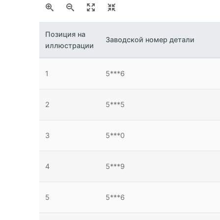
Позиция на
Заводской номер детали
иллюстрации
1
5***6
2
5***5
3
5***0
4
5***9
5
5***6