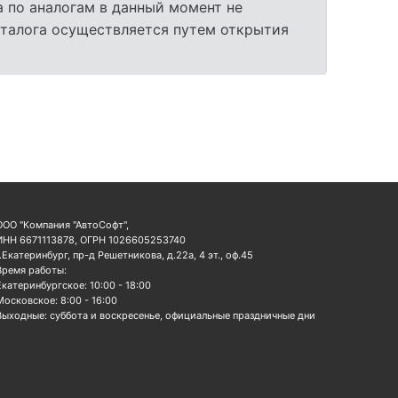
 по аналогам в данный момент не
аталога осуществляется путем открытия
ООО "Компания "АвтоСофт",
ИНН 6671113878, ОГРН 1026605253740
г.Екатеринбург, пр-д Решетникова, д.22а, 4 эт., оф.45
Время работы:
Екатеринбургское: 10:00 - 18:00
Московское: 8:00 - 16:00
Выходные: суббота и воскресенье, официальные праздничные дни