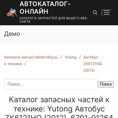
АВТОКАТАЛОГ-
Перейти
к
ОНЛАЙН
содержимому
КАТАЛОГИ ЗАПЧАСТЕЙ ДЛЯ ВАШЕГО ВЕБ-
САЙТА
Демо
Найти:
Каталоги запчастей
Автобусы
Yutong
Автобус
к технике
ZK6121HQ
(2012)
Поиск
Каталог запасных частей к
технике: Yutong Автобус
ZK6121HQ (2012). 6701-01264