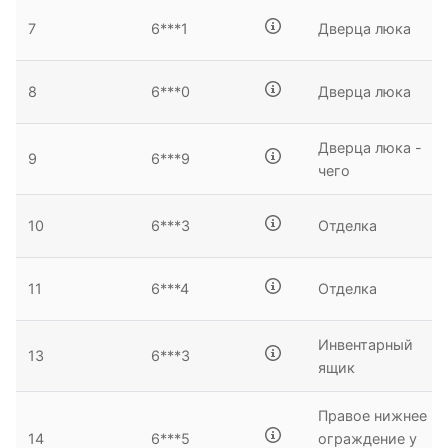
7
6***1
Дверца люка
8
6***0
Дверца люка
Дверца люка -
9
6***9
чего
10
6***3
Отделка
11
6***4
Отделка
Инвентарный
13
6***3
ящик
Правое нижнее
14
6***5
ограждение у