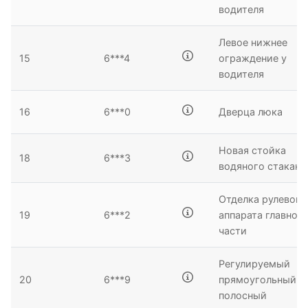
водителя
Левое нижнее
15
6***4
ограждение у
водителя
16
6***0
Дверца люка
Новая стойка
18
6***3
водяного стакана
Отделка рулевого
19
6***2
аппарата главной
части
Регулируемый
20
6***9
прямоугольный
полосный