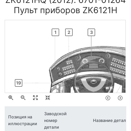
Пульт приборов ZK6121H
1
2
3
19
Заводской
Позиция на
номер
Название детали
18
иллюстрации
15
14
детали