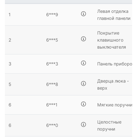
13
16
Левая отделка
1
6***9
главной панели
Покрытие
20
2
6***5
клавишного
выключателя
3
6***3
Панель приборов
Дверца люка -
5
6***8
верх
6
6***1
Мягкие поручни
Целостные
6
6***0
поручни