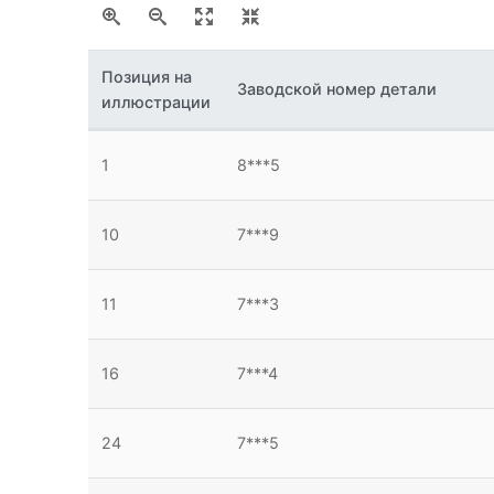
Позиция на
Заводской номер детали
иллюстрации
1
8***5
10
7***9
51
51
11
7***3
16
7***4
63
24
7***5