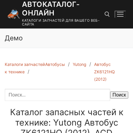
АВТОКАТАЛОГ-
Перейти
к
ОНЛАЙН
содержимому
КАТАЛОГИ ЗАПЧАСТЕЙ ДЛЯ ВАШЕГО ВЕБ-
САЙТА
Демо
Найти:
Каталоги запчастей
Автобусы
Yutong
Автобус
к технике
ZK6121HQ
(2012)
Поиск
Каталог запасных частей к
технике: Yutong Автобус
ZK6121HQ (2012). ACD