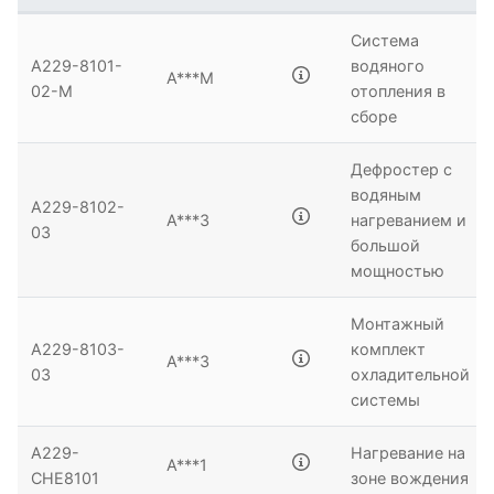
Система
A229-8101-
водяного
A***M
02-M
отопления в
сборе
Дефростер с
водяным
A229-8102-
A***3
нагреванием и
03
большой
мощностью
Монтажный
A229-8103-
комплект
A***3
03
охладительной
системы
A229-
Нагревание на
A***1
CHE8101
зоне вождения