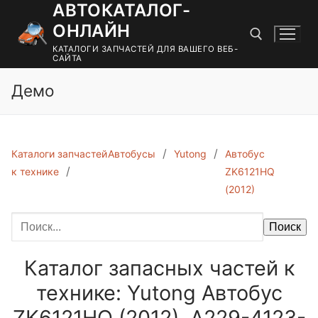
АВТОКАТАЛОГ-
Перейти
к
ОНЛАЙН
содержимому
КАТАЛОГИ ЗАПЧАСТЕЙ ДЛЯ ВАШЕГО ВЕБ-
САЙТА
Демо
Найти:
Каталоги запчастей
Автобусы
Yutong
Автобус
к технике
ZK6121HQ
(2012)
Поиск
Каталог запасных частей к
технике: Yutong Автобус
ZK6121HQ (2012). A229-4123-