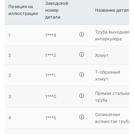
Заводской
2
Позиция на
номер
Название детали
иллюстрации
детали
Труба выходная
1
1***9
6
9
интеркулера
10
11
2
1***2
Хомут
2
5
Т-образный
2
2
1***1
хомут
Прямая стальная
3
1***0
труба
Силикатная
4
1***5
волнистая труба