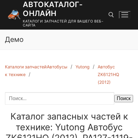
АВТОКАТАЛОГ-
Перейти
к
ОНЛАЙН
содержимому
КАТАЛОГИ ЗАПЧАСТЕЙ ДЛЯ ВАШЕГО ВЕБ-
САЙТА
Демо
Найти:
Каталоги запчастей
Автобусы
Yutong
Автобус
к технике
ZK6121HQ
(2012)
Поиск
Каталог запасных частей к
технике: Yutong Автобус
ZK6121HQ (2012). PA127-1119-