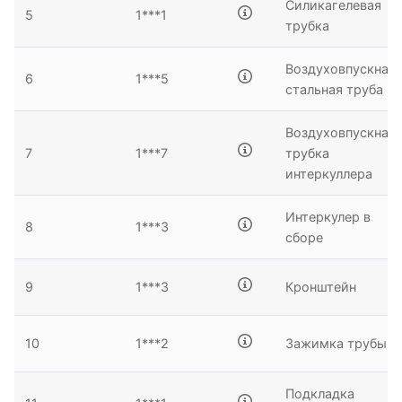
Силикагелевая
5
1***1
трубка
Воздуховпускная
6
1***5
стальная труба
Воздуховпускная
7
1***7
трубка
интеркуллера
Интеркулер в
8
1***3
сборе
9
1***3
Кронштейн
10
1***2
Зажимка трубы
Подкладка