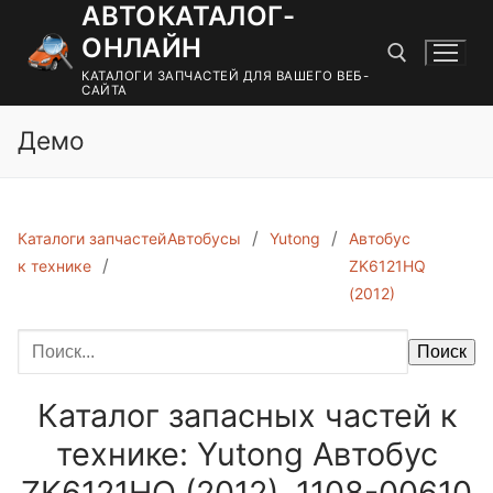
АВТОКАТАЛОГ-
Перейти
к
ОНЛАЙН
содержимому
КАТАЛОГИ ЗАПЧАСТЕЙ ДЛЯ ВАШЕГО ВЕБ-
САЙТА
Демо
Найти:
Каталоги запчастей
Автобусы
Yutong
Автобус
к технике
ZK6121HQ
(2012)
Поиск
Каталог запасных частей к
технике: Yutong Автобус
ZK6121HQ (2012). 1108-00610