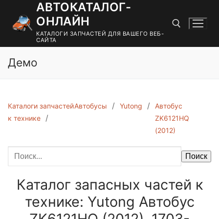
АВТОКАТАЛОГ-
Перейти
к
ОНЛАЙН
содержимому
КАТАЛОГИ ЗАПЧАСТЕЙ ДЛЯ ВАШЕГО ВЕБ-
САЙТА
Демо
Найти:
Каталоги запчастей
Автобусы
Yutong
Автобус
к технике
ZK6121HQ
(2012)
Поиск
Каталог запасных частей к
технике: Yutong Автобус
ZK6121HQ (2012). 1703-