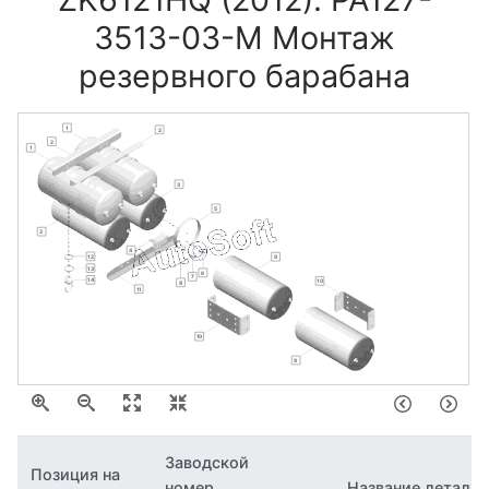
3513-03-М Монтаж
резервного барабана
1
2
2
1
3
5
3
4
12
9
13
6
7
14
10
8
11
10
9
Заводской
Позиция на
номер
Название детали