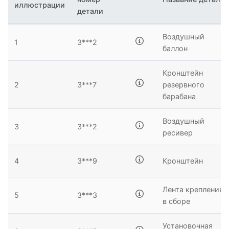
иллюстрации
детали
Воздушный
1
3***2
баллон
Кронштейн
2
3***7
резервного
барабана
Воздушный
3
3***2
ресивер
4
3***9
Кронштейн
Лента крепления
5
3***3
в сборе
Установочная