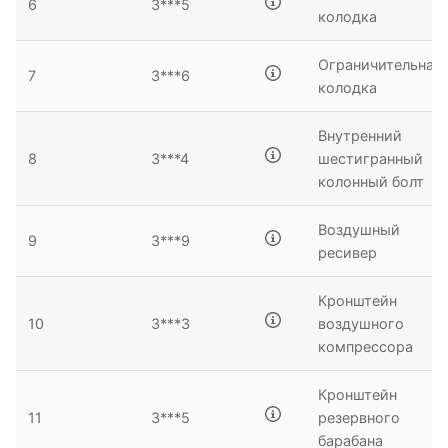
6
3***5
колодка
Ограничительная
7
3***6
колодка
Внутренний
8
3***4
шестигранный
колонный болт
Воздушный
9
3***9
ресивер
Кронштейн
10
3***3
воздушного
компрессора
Кронштейн
11
3***5
резервного
барабана