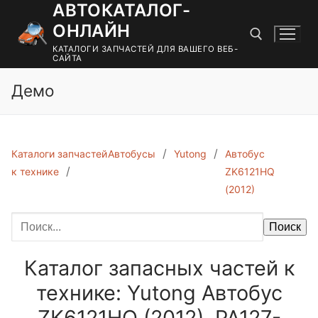
АВТОКАТАЛОГ-
Перейти
к
ОНЛАЙН
содержимому
КАТАЛОГИ ЗАПЧАСТЕЙ ДЛЯ ВАШЕГО ВЕБ-
САЙТА
Демо
Найти:
Каталоги запчастей
Автобусы
Yutong
Автобус
к технике
ZK6121HQ
(2012)
Поиск
Каталог запасных частей к
технике: Yutong Автобус
ZK6121HQ (2012). РА127-