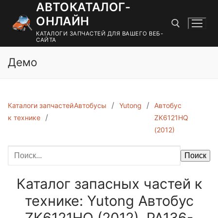
АВТОКАТАЛОГ-
Перейти
к
ОНЛАЙН
содержимому
КАТАЛОГИ ЗАПЧАСТЕЙ ДЛЯ ВАШЕГО ВЕБ-
САЙТА
Демо
Найти:
Каталоги запчастей
Автобусы
Yutong
Автобус
к технике
ZK6121HQ
(2012)
Поиск
Каталог запасных частей к
технике: Yutong Автобус
ZK6121HQ (2012). PA136-