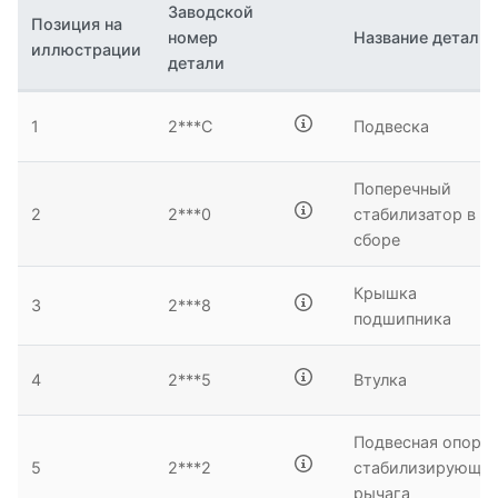
Заводской
Позиция на
номер
Название детали
иллюстрации
детали
1
2***C
Подвеска
Поперечный
2
2***0
стабилизатор в
сборе
Крышка
3
2***8
подшипника
4
2***5
Втулка
Подвесная опора
5
2***2
стабилизирующе
рычага