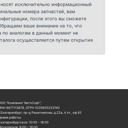
а носят исключительно информационный
гинальные номера запчастей, вам
нфигурации, после этого вы сможете
 Обращаем ваше внимание на то, что
 по аналогам в данный момент не
аталога осуществляется путем открытия
ООО "Компания "АвтоСофт",
ИНН 6671113878, ОГРН 1026605253740
г.Екатеринбург, пр-д Решетникова, д.22а, 4 эт., оф.45
Время работы:
Екатеринбургское: 10:00 - 18:00
Московское: 8:00 - 16:00