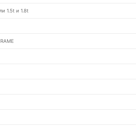
 1.5t и 1.8t
FRAME