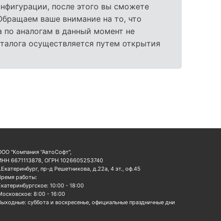
нфигурации, после этого вы сможете
 Обращаем ваше внимание на то, что
 по аналогам в данный момент не
аталога осуществляется путем открытия
ООО "Компания "АвтоСофт",
ИНН 6671113878, ОГРН 1026605253740
г.Екатеринбург, пр-д Решетникова, д.22а, 4 эт., оф.45
Время работы:
Екатеринбургское: 10:00 - 18:00
Московское: 8:00 - 16:00
Выходные: суббота и воскресенье, официальные праздничные дни