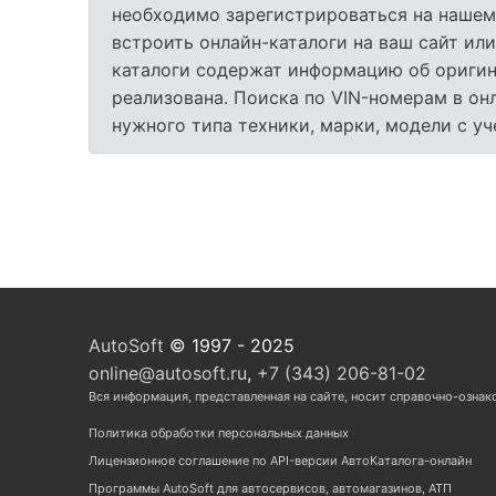
необходимо зарегистрироваться на нашем
встроить онлайн-каталоги на ваш сайт или
каталоги содержат информацию об оригина
реализована. Поиска по VIN-номерам в он
нужного типа техники, марки, модели с у
AutoSoft
© 1997 - 2025
online@autosoft.ru
,
+7 (343) 206-81-02
Вся информация, представленная на сайте, носит справочно-ознак
Политика обработки персональных данных
Лицензионное соглашение по API-версии АвтоКаталога-онлайн
Программы AutoSoft для автосервисов, автомагазинов, АТП