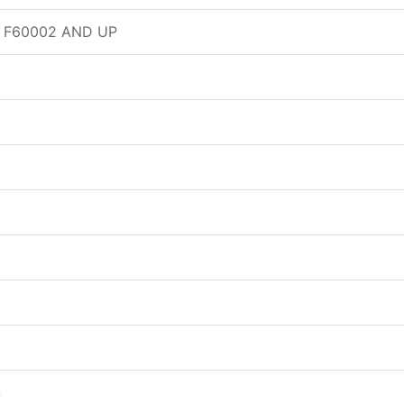
 F60002 AND UP
S