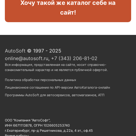
Хочу такой же каталог себе на
сайт!
AutoSoft
© 1997 - 2025
online@autosoft.ru
,
+7 (343) 206-81-02
Вся информация, представленная на сайте, носит справочно-
ознакомительный характер и не является публичной офертой.
Политика обработки персональных данных
Лицензионное соглашение по API-версии АвтоКаталога-онлайн
Программы AutoSoft для автосервисов, автомагазинов, АТП
ООО "Компания "АвтоСофт",
ИНН 6671113878, ОГРН 1026605253740
г.Екатеринбург, пр-д Решетникова, д.22а, 4 эт., оф.45
Время работы: