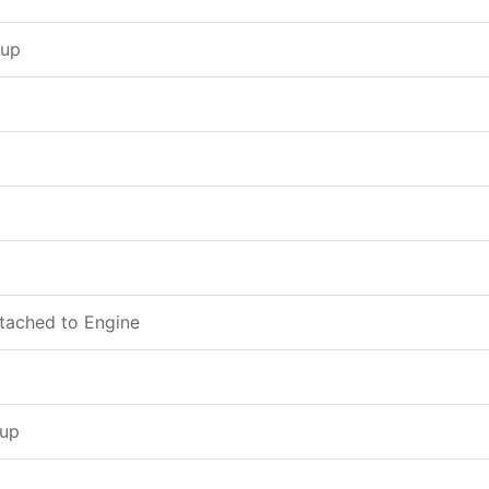
oup
tached to Engine
oup